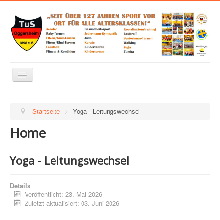
Navigation
an/aus
Home
Startseite
>
Yoga - Leitungswechsel
Über uns
Home
Abteilungen
Links zu Verbänden, Sponsoren und mehr
Yoga - Leitungswechsel
Trainingsplan
Kontakt
Details
Veröffentlicht: 23. Mai 2026
Impressum
Zuletzt aktualisiert: 03. Juni 2026