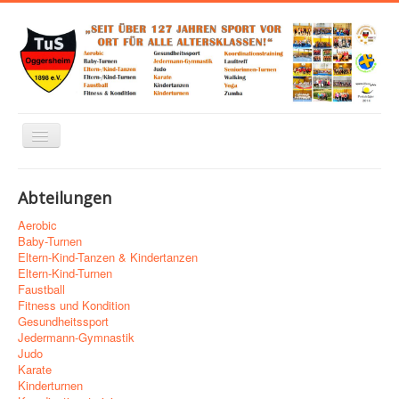
Navigation
an/aus
Home
Abteilungen
Über uns
Aerobic
Abteilungen
Baby-Turnen
Eltern-Kind-Tanzen & Kindertanzen
Links zu Verbänden, Sponsoren und mehr
Eltern-Kind-Turnen
Faustball
Trainingsplan
Fitness und Kondition
Gesundheitssport
Kontakt
Jedermann-Gymnastik
Judo
Impressum
Karate
Kinderturnen