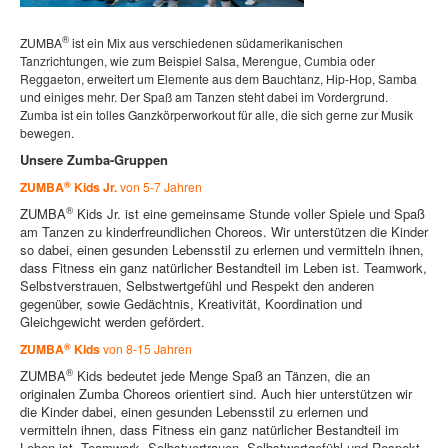
®
ZUMBA
ist ein Mix aus verschiedenen südamerikanischen
Tanzrichtungen, wie zum Beispiel Salsa, Merengue, Cumbia oder
Reggaeton, erweitert um Elemente aus dem Bauchtanz, Hip-Hop, Samba
und einiges mehr. Der Spaß am Tanzen steht dabei im Vordergrund.
Zumba ist ein tolles Ganzkörperworkout für alle, die sich gerne zur Musik
bewegen.
Unsere Zumba-Gruppen
®
ZUMBA
Kids Jr.
von 5-7 Jahren
®
ZUMBA
Kids Jr. ist eine gemeinsame Stunde voller Spiele und Spaß
am Tanzen zu kinderfreundlichen Choreos. Wir unterstützen die Kinder
so dabei, einen gesunden Lebensstil zu erlernen und vermitteln ihnen,
dass Fitness ein ganz natürlicher Bestandteil im Leben ist. Teamwork,
Selbstverstrauen, Selbstwertgefühl und Respekt den anderen
gegenüber, sowie Gedächtnis, Kreativität, Koordination und
Gleichgewicht werden gefördert.
®
ZUMBA
Kids
von 8-15 Jahren
®
ZUMBA
Kids bedeutet jede Menge Spaß an Tänzen, die an
originalen Zumba Choreos orientiert sind. Auch hier unterstützen wir
die Kinder dabei, einen gesunden Lebensstil zu erlernen und
vermitteln ihnen, dass Fitness ein ganz natürlicher Bestandteil im
Leben ist. Teamwork, Selbstvertrauen, Selbstwertgefühl und Respekt