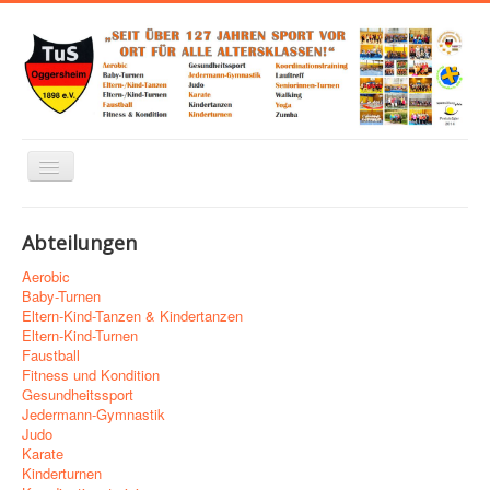
Navigation
an/aus
Home
Abteilungen
Über uns
Aerobic
Abteilungen
Baby-Turnen
Eltern-Kind-Tanzen & Kindertanzen
Links zu Verbänden, Sponsoren und mehr
Eltern-Kind-Turnen
Faustball
Trainingsplan
Fitness und Kondition
Gesundheitssport
Kontakt
Jedermann-Gymnastik
Judo
Impressum
Karate
Kinderturnen