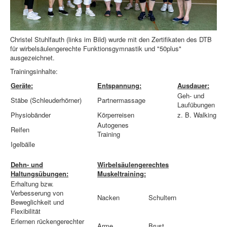
Christel Stuhlfauth (links im Bild) wurde mit den Zertifikaten des DTB
für wirbelsäulengerechte Funktionsgymnastik und "50plus"
ausgezeichnet.
Trainingsinhalte:
Geräte:
Entspannung:
Ausdauer:
Geh- und
Stäbe (Schleuderhörner)
Partnermassage
Laufübungen
Physiobänder
Körperreisen
z. B. Walking
Autogenes
Reifen
Training
Igelbälle
Dehn- und
Wirbelsäulengerechtes
Haltungsübungen:
Muskeltraining:
Erhaltung bzw.
Verbesserung von
Nacken
Schultern
Beweglichkeit und
Flexibilität
Erlernen rückengerechter
Arme
Brust