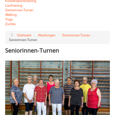
Koordinationstraining
Lauftraining
Seniorinnen-Turnen
Walking
Yoga
Zumba
Startseite
>
Abteilungen
>
Seniorinnen-Turnen
>
Seniorinnen-Turnen
Seniorinnen-Turnen