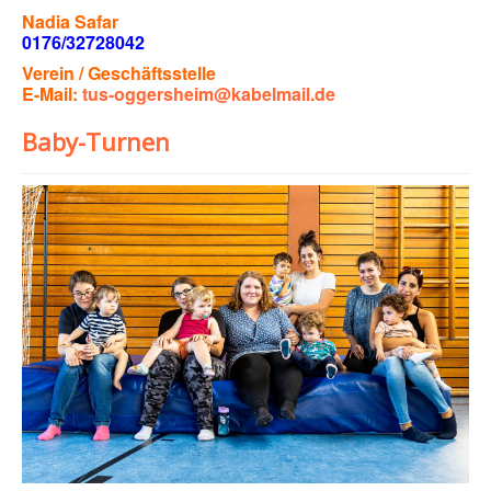
Nadia Safar
0176/32728042
Verein / Geschäftsstelle
E-Mail:
tus-oggersheim@kabelmail.de
Baby-Turnen