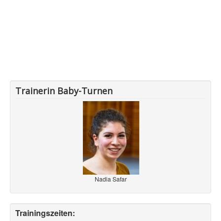
Unser Babyturn-Angebot richtet sich an alle Babys, die im
Krabbelalter sind.
Da alle Kinder einzigartig sind und jedes Baby seinen eigenen
Rhythmus und Entwicklungsstand hat sind alle herzlich willkommen,
die ihre Babys fördern und den Freiraum geben wollen sich und die
(Turn)Welt zu entdecken.
Die Spanne reicht über neugierige Babys, die kurz vorm krabbeln sind
bis Kinder, die schon ihre ersten Schritte machen.
Trainerin Baby-Turnen
Nadia Safar
Trainingszeiten: