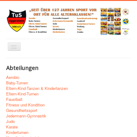
Navigation
an/aus
Home
Abteilungen
Über uns
Aerobic
Abteilungen
Baby-Turnen
Eltern-Kind-Tanzen & Kindertanzen
Links zu Verbänden, Sponsoren und mehr
Eltern-Kind-Turnen
Faustball
Trainingsplan
Fitness und Kondition
Gesundheitssport
Kontakt
Jedermann-Gymnastik
Judo
Impressum
Karate
Kinderturnen